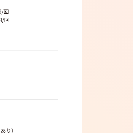
0円/回
円/回
度あり）