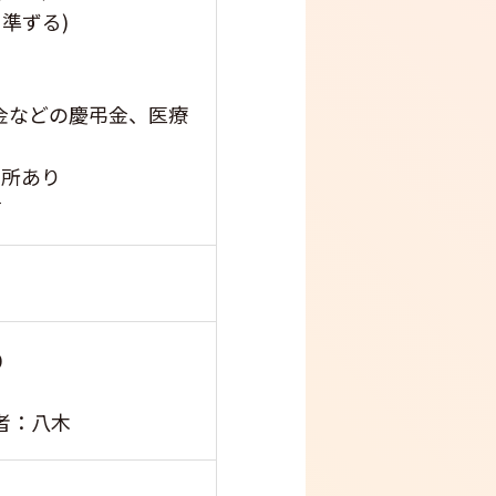
準ずる)
金などの慶弔金、医療
育所あり
す
０
者：八木