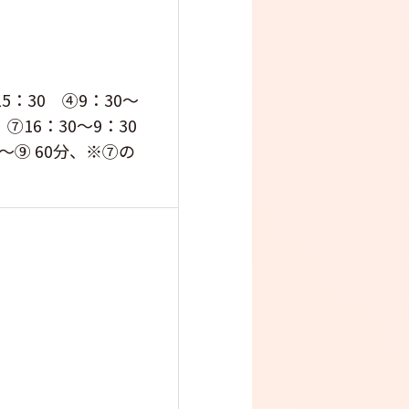
15：30 ④9：30～
0 ⑦16：30～9：30
①～⑨ 60分、※⑦の