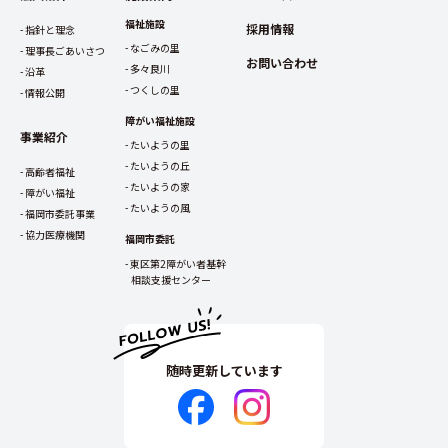
福祉施設
採用情報
指針と理念
なごみの里
理事長ごあいさつ
お問い合わせ
多々良川
沿革
つくしの里
情報公開
障がい福祉施設
事業紹介
たいようの里
たいようの丘
高齢者福祉
たいようの家
障がい福祉
たいようの風
福岡市委託事業
協力医療機関
福岡市委託
東区第2障がい者基幹
相談支援センター
随時更新しています