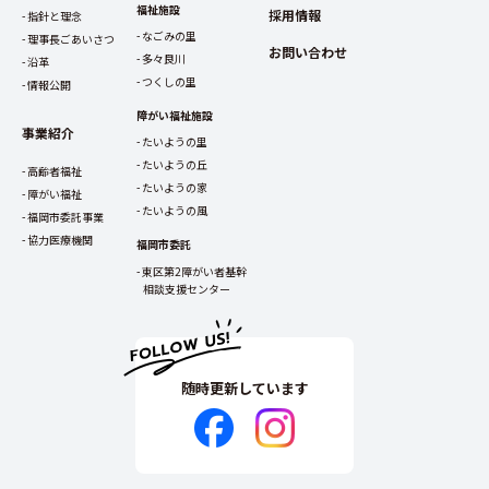
福祉施設
採用情報
指針と理念
なごみの里
理事長ごあいさつ
お問い合わせ
多々良川
沿革
つくしの里
情報公開
障がい福祉施設
事業紹介
たいようの里
たいようの丘
高齢者福祉
たいようの家
障がい福祉
たいようの風
福岡市委託事業
協力医療機関
福岡市委託
東区第2障がい者基幹
相談支援センター
随時更新しています